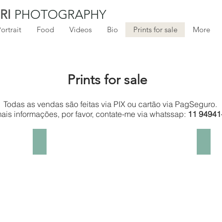
RI
PHOTOGRAPHY
ortrait
Food
Videos
Bio
Prints for sale
More
Prints for sale
Todas as vendas são feitas via PIX ou cartão via PagSeguro.
ais informações, por favor, contate-me via whatssap:
11 94941
Outono espanhol
Índi
Foto
Foto
20x30cm
20x3
já
já
emoldurada.
colad
em
R$
foamb
90
ou
com
seja,